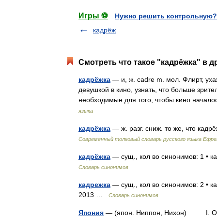
Игры ⚽
Нужно решить контрольную?
кадрёж
Смотреть что такое "кадрёжка" в д
кадрёжка
— и, ж. cadre m. мол. Флирт, ух
девушкой в кино, узнать, что больше зрителе
необходимые для того, чтобы кино начало
языка
кадрёжка
— ж. разг. сниж. то же, что ка
Современный толковый словарь русского языка Ефр
кадрёжка
— сущ., кол во синонимов: 1 • 
Словарь синонимов
кадрежка
— сущ., кол во синонимов: 2 • к
2013 …
Словарь синонимов
Япония
— (япон. Ниппон, Нихон) I. О