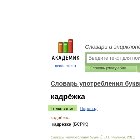
Словари и энциклоп
academic.ru
Словарь употребления буквы Ё
Словарь употребления букв
кадрёжка
Толкование
Перевод
кадрёжка
кадрёжка
(
БСРЖ
)
Словарь
употребления
буквы
Ё
.
В
.
Т
.
Чумаков
.
2013
.