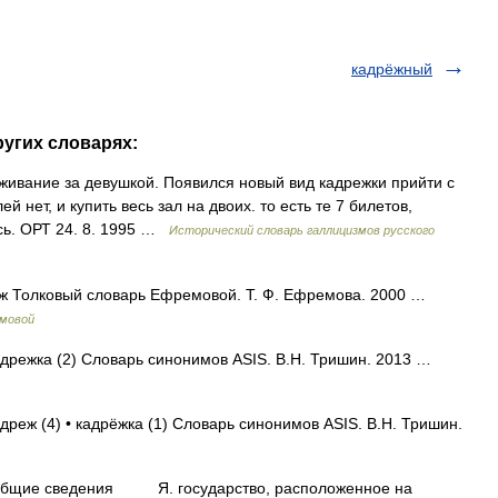
кадрёжный
ругих словарях:
аживание за девушкой. Появился новый вид кадрежки прийти с
й нет, и купить весь зал на двоих. то есть те 7 билетов,
сь. ОРТ 24. 8. 1995 …
Исторический словарь галлицизмов русского
дрёж Толковый словарь Ефремовой. Т. Ф. Ефремова. 2000 …
емовой
кадрежка (2) Словарь синонимов ASIS. В.Н. Тришин. 2013 …
адреж (4) • кадрёжка (1) Словарь синонимов ASIS. В.Н. Тришин.
бщие сведения Я. государство, расположенное на