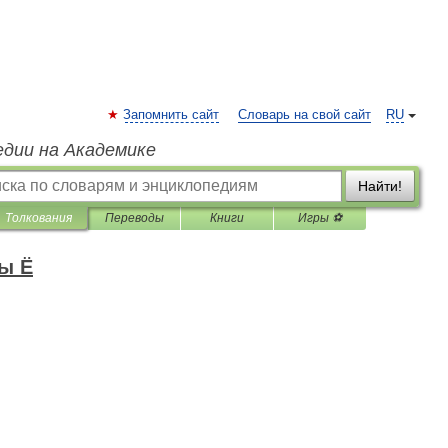
Запомнить сайт
Словарь на свой сайт
RU
едии на Академике
Найти!
Толкования
Переводы
Книги
Игры ⚽
ы Ё