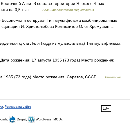
Восточной Азии. В составе территории Я. около 4 тыс.
 почти на 3,5 тыс.… …
Большая советская энциклопедия
Босоножка и её друзья Тип мультфильма комбинированные
р сценария И. Христолюбова Композитор Олег Хромушин …
рдечная кукла Ляля (кадр из мультфильма) Тип мультфильма
Дата рождения: 17 августа 1935 (73 года) Место рождения:
та 1935 (73 года) Место рождения: Саратов, СССР …
Википедия
ка
,
Реклама на сайте
18+
omla,
Drupal,
WordPress, MODx.