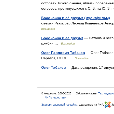
островах Тихого океана, вблизи побережья 
островов, протянувшихся с С. В. на Ю. З.
Босоножка и её друзья (мультфильм)
— 
съемки Режиссёр Леонид Кощеников Авто
Википедия
Босоножка и её друзья
— Наташа и бессе
комбин …
Википедия
Олег Павлович Табаков
— Олег Табаков 
Саратов, СССР …
Википедия
Олег Табаков
— Дата рождения: 17 авгус
© Академик, 2000-2026
Обратная связь:
Техподдерж
👣 Путешествия
Экспорт словарей на сайты
, сделанные на PHP,
Jo